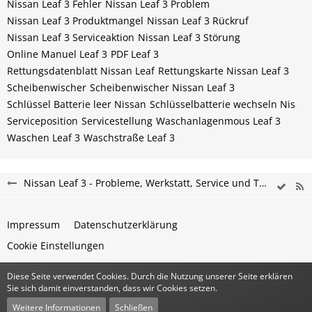
Nissan Leaf 3 Fehler
Nissan Leaf 3 Problem
Nissan Leaf 3 Produktmangel
Nissan Leaf 3 Rückruf
Nissan Leaf 3 Serviceaktion
Nissan Leaf 3 Störung
Online Manuel Leaf 3
PDF Leaf 3
Rettungsdatenblatt Nissan Leaf
Rettungskarte Nissan Leaf 3
Scheibenwischer
Scheibenwischer Nissan​ Leaf 3
Schlüssel Batterie leer Nissan
Schlüsselbatterie wechseln Nis
Serviceposition
Servicestellung
Waschanlagenmous Leaf 3
Waschen Leaf 3
Waschstraße Leaf 3
Nissan Leaf 3 - Probleme, Werkstatt, Service und Tipps
Impressum
Datenschutzerklärung
Cookie Einstellungen
Diese Seite verwendet Cookies. Durch die Nutzung unserer Seite erklären
Community-Software:
WoltLab Suite™
Sie sich damit einverstanden, dass wir Cookies setzen.
Stil:
Classic
von
cls-design
Weitere Informationen
Schließen