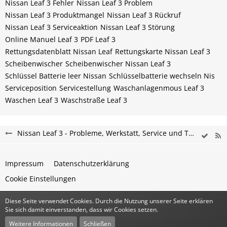
Nissan Leaf 3 Fehler
Nissan Leaf 3 Problem
Nissan Leaf 3 Produktmangel
Nissan Leaf 3 Rückruf
Nissan Leaf 3 Serviceaktion
Nissan Leaf 3 Störung
Online Manuel Leaf 3
PDF Leaf 3
Rettungsdatenblatt Nissan Leaf
Rettungskarte Nissan Leaf 3
Scheibenwischer
Scheibenwischer Nissan​ Leaf 3
Schlüssel Batterie leer Nissan
Schlüsselbatterie wechseln Nis
Serviceposition
Servicestellung
Waschanlagenmous Leaf 3
Waschen Leaf 3
Waschstraße Leaf 3
Nissan Leaf 3 - Probleme, Werkstatt, Service und Tipps
Impressum
Datenschutzerklärung
Cookie Einstellungen
Diese Seite verwendet Cookies. Durch die Nutzung unserer Seite erklären
Community-Software:
WoltLab Suite™
Sie sich damit einverstanden, dass wir Cookies setzen.
Stil:
Classic
von
cls-design
Weitere Informationen
Schließen