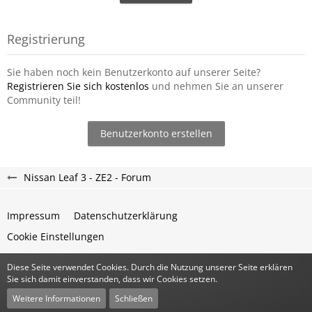
Registrierung
Sie haben noch kein Benutzerkonto auf unserer Seite?
Registrieren Sie sich kostenlos
und nehmen Sie an unserer
Community teil!
Benutzerkonto erstellen
Nissan Leaf 3 - ZE2 - Forum
Impressum
Datenschutzerklärung
Cookie Einstellungen
Diese Seite verwendet Cookies. Durch die Nutzung unserer Seite erklären
Community-Software:
WoltLab Suite™
Sie sich damit einverstanden, dass wir Cookies setzen.
Stil:
Classic
von
cls-design
Weitere Informationen
Schließen