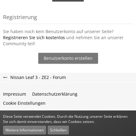
Registrierung
Sie haben noch kein Benutzerkonto auf unserer Seite?
Registrieren Sie sich kostenlos
und nehmen Sie an unserer
Community teil!
Benutzerkonto erstellen
Nissan Leaf 3 - ZE2 - Forum
Impressum
Datenschutzerklärung
Cookie Einstellungen
Diese Seite verwendet Cookies. Durch die Nutzung unserer Seite erklären
Community-Software:
WoltLab Suite™
Sie sich damit einverstanden, dass wir Cookies setzen.
Stil:
Classic
von
cls-design
Weitere Informationen
Schließen