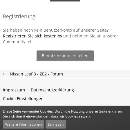
Registrierung
Sie haben noch kein Benutzerkonto auf unserer Seite?
Registrieren Sie sich kostenlos
und nehmen Sie an unserer
Community teil!
Benutzerkonto erstellen
Nissan Leaf 3 - ZE2 - Forum
Impressum
Datenschutzerklärung
Cookie Einstellungen
Diese Seite verwendet Cookies. Durch die Nutzung unserer Seite erklären
Community-Software:
WoltLab Suite™
Sie sich damit einverstanden, dass wir Cookies setzen.
Stil:
Classic
von
cls-design
Weitere Informationen
Schließen