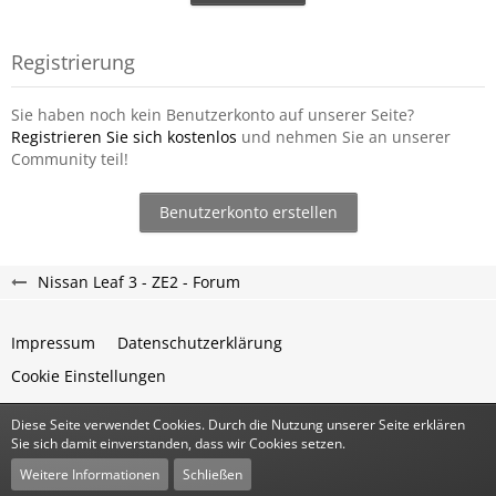
Registrierung
Sie haben noch kein Benutzerkonto auf unserer Seite?
Registrieren Sie sich kostenlos
und nehmen Sie an unserer
Community teil!
Benutzerkonto erstellen
Nissan Leaf 3 - ZE2 - Forum
Impressum
Datenschutzerklärung
Cookie Einstellungen
Diese Seite verwendet Cookies. Durch die Nutzung unserer Seite erklären
Community-Software:
WoltLab Suite™
Sie sich damit einverstanden, dass wir Cookies setzen.
Stil:
Classic
von
cls-design
Weitere Informationen
Schließen