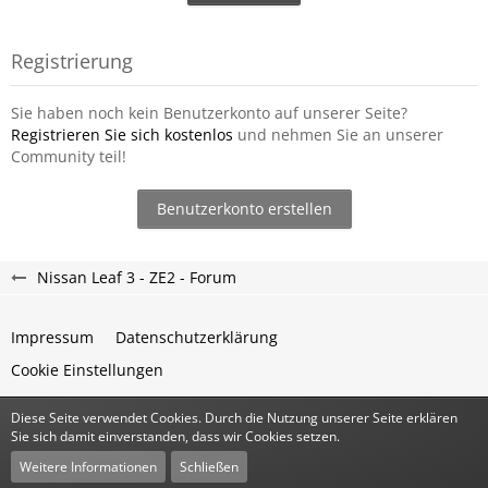
Registrierung
Sie haben noch kein Benutzerkonto auf unserer Seite?
Registrieren Sie sich kostenlos
und nehmen Sie an unserer
Community teil!
Benutzerkonto erstellen
Nissan Leaf 3 - ZE2 - Forum
Impressum
Datenschutzerklärung
Cookie Einstellungen
Diese Seite verwendet Cookies. Durch die Nutzung unserer Seite erklären
Community-Software:
WoltLab Suite™
Sie sich damit einverstanden, dass wir Cookies setzen.
Stil:
Classic
von
cls-design
Weitere Informationen
Schließen