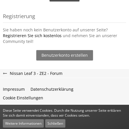
Registrierung
Sie haben noch kein Benutzerkonto auf unserer Seite?
Registrieren Sie sich kostenlos
und nehmen Sie an unserer
Community teil!
Benutzerkonto erstellen
Nissan Leaf 3 - ZE2 - Forum
Impressum
Datenschutzerklärung
Cookie Einstellungen
Diese Seite verwendet Cookies. Durch die Nutzung unserer Seite erklären
Community-Software:
WoltLab Suite™
Sie sich damit einverstanden, dass wir Cookies setzen.
Stil:
Classic
von
cls-design
Weitere Informationen
Schließen