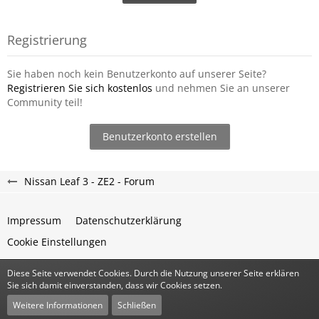
Registrierung
Sie haben noch kein Benutzerkonto auf unserer Seite?
Registrieren Sie sich kostenlos
und nehmen Sie an unserer
Community teil!
Benutzerkonto erstellen
Nissan Leaf 3 - ZE2 - Forum
Impressum
Datenschutzerklärung
Cookie Einstellungen
Diese Seite verwendet Cookies. Durch die Nutzung unserer Seite erklären
Community-Software:
WoltLab Suite™
Sie sich damit einverstanden, dass wir Cookies setzen.
Stil:
Classic
von
cls-design
Weitere Informationen
Schließen