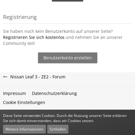
Registrierung
Sie haben noch kein Benutzerkonto auf unserer Seite?
Registrieren Sie sich kostenlos
und nehmen Sie an unserer
Community teil!
Benutzerkonto erstellen
Nissan Leaf 3 - ZE2 - Forum
Impressum
Datenschutzerklärung
Cookie Einstellungen
Diese Seite verwendet Cookies. Durch die Nutzung unserer Seite erklären
Community-Software:
WoltLab Suite™
Sie sich damit einverstanden, dass wir Cookies setzen.
Stil:
Classic
von
cls-design
Weitere Informationen
Schließen