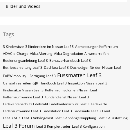
Bilder und Videos
Tags
3 Kindersitze
3 Kindersitze im Nissan Leaf 3
Abmessungen Kofferraum
ADAC e-Charge
Akku Alterung
Akku Degradation
Allwetterreifen
Bedienungsanleitung Leaf 3
Benutzerhandbuch Leaf 3
Betriebsanleitung Leaf 3
Dachlast Leaf 3
Dachträger für den Nissan Leaf
Fussmatten Leaf 3
EnBW mobility+
Fertigung Leaf 3
Ganzjahresreifen
GJR
Handbuch Leaf 3
Inspektion Nissan Leaf 3
Kindersitze Nissan Leaf 3
Kofferraumvolumen Nissan Leaf
Kofferraumwanne Leaf 3
Kundendienst Nissan Leaf 3
Ladekantenschutz Edelstahl
Ladekantenschutz Leaf 3
Ladekarte
Laderaumwanne Leaf 3
Ladestation Leaf 3
Ladesäule Leaf 3
Land
Leaf 3 AHK
Leaf 3 Anhängelast
Leaf 3 Anhängerkupplung
Leaf 3 Ausstattung
Leaf 3 Forum
Leaf 3 Kompletträder
Leaf 3 Konfiguration