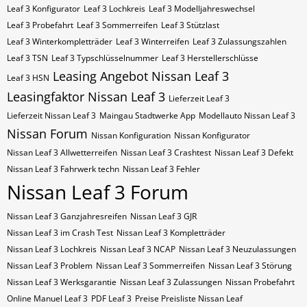
Leaf 3 Konfigurator
Leaf 3 Lochkreis
Leaf 3 Modelljahreswechsel
Leaf 3 Probefahrt
Leaf 3 Sommerreifen
Leaf 3 Stützlast
Leaf 3 Winterkompletträder
Leaf 3 Winterreifen
Leaf 3 Zulassungszahlen
Leaf 3​​​​ TSN
Leaf 3​​​​ Typschlüsselnummer
Leaf 3​​​​​ Herstellerschlüsse
Leasing Angebot Nissan Leaf 3
Leaf 3​​​​​ HSN
Leasingfaktor Nissan Leaf 3
Lieferzeit Leaf 3
Lieferzeit Nissan Leaf 3
Maingau Stadtwerke App
Modellauto Nissan Leaf 3
Nissan Forum
Nissan Konfiguration
Nissan Konfigurator
Nissan Leaf 3 Allwetterreifen
Nissan Leaf 3 Crashtest
Nissan Leaf 3 Defekt
Nissan Leaf 3 Fahrwerk techn
Nissan Leaf 3 Fehler
Nissan Leaf 3 Forum
Nissan Leaf 3 Ganzjahresreifen
Nissan Leaf 3 GJR
Nissan Leaf 3 im Crash Test
Nissan Leaf 3 Kompletträder
Nissan Leaf 3 Lochkreis
Nissan Leaf 3 NCAP
Nissan Leaf 3 Neuzulassungen
Nissan Leaf 3 Problem
Nissan Leaf 3 Sommerreifen
Nissan Leaf 3 Störung
Nissan Leaf 3 Werksgarantie
Nissan Leaf 3 Zulassungen
Nissan Probefahrt
Online Manuel Leaf 3
PDF Leaf 3
Preise Preisliste Nissan Leaf