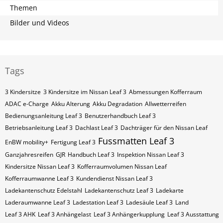
Themen
Bilder und Videos
Tags
3 Kindersitze
3 Kindersitze im Nissan Leaf 3
Abmessungen Kofferraum
ADAC e-Charge
Akku Alterung
Akku Degradation
Allwetterreifen
Bedienungsanleitung Leaf 3
Benutzerhandbuch Leaf 3
Betriebsanleitung Leaf 3
Dachlast Leaf 3
Dachträger für den Nissan Leaf
Fussmatten Leaf 3
EnBW mobility+
Fertigung Leaf 3
Ganzjahresreifen
GJR
Handbuch Leaf 3
Inspektion Nissan Leaf 3
Kindersitze Nissan Leaf 3
Kofferraumvolumen Nissan Leaf
Kofferraumwanne Leaf 3
Kundendienst Nissan Leaf 3
Ladekantenschutz Edelstahl
Ladekantenschutz Leaf 3
Ladekarte
Laderaumwanne Leaf 3
Ladestation Leaf 3
Ladesäule Leaf 3
Land
Leaf 3 AHK
Leaf 3 Anhängelast
Leaf 3 Anhängerkupplung
Leaf 3 Ausstattung