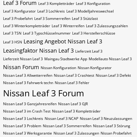
Leaf 3 Forum
Leaf 3 Kompletträder
Leaf 3 Konfiguration
Leaf 3 Konfigurator
Leaf 3 Lochkreis
Leaf 3 Modelljahreswechsel
Leaf 3 Probefahrt
Leaf 3 Sommerreifen
Leaf 3 Stützlast
Leaf 3 Winterkompletträder
Leaf 3 Winterreifen
Leaf 3 Zulassungszahlen
Leaf 3​​​​ TSN
Leaf 3​​​​ Typschlüsselnummer
Leaf 3​​​​​ Herstellerschlüsse
Leasing Angebot Nissan Leaf 3
Leaf 3​​​​​ HSN
Leasingfaktor Nissan Leaf 3
Lieferzeit Leaf 3
Lieferzeit Nissan Leaf 3
Maingau Stadtwerke App
Modellauto Nissan Leaf 3
Nissan Forum
Nissan Konfiguration
Nissan Konfigurator
Nissan Leaf 3 Allwetterreifen
Nissan Leaf 3 Crashtest
Nissan Leaf 3 Defekt
Nissan Leaf 3 Fahrwerk techn
Nissan Leaf 3 Fehler
Nissan Leaf 3 Forum
Nissan Leaf 3 Ganzjahresreifen
Nissan Leaf 3 GJR
Nissan Leaf 3 im Crash Test
Nissan Leaf 3 Kompletträder
Nissan Leaf 3 Lochkreis
Nissan Leaf 3 NCAP
Nissan Leaf 3 Neuzulassungen
Nissan Leaf 3 Problem
Nissan Leaf 3 Sommerreifen
Nissan Leaf 3 Störung
Nissan Leaf 3 Werksgarantie
Nissan Leaf 3 Zulassungen
Nissan Probefahrt