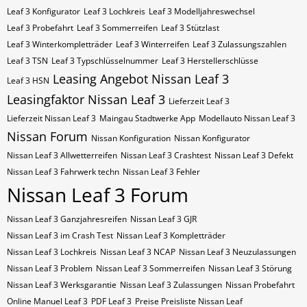
Leaf 3 Konfigurator
Leaf 3 Lochkreis
Leaf 3 Modelljahreswechsel
Leaf 3 Probefahrt
Leaf 3 Sommerreifen
Leaf 3 Stützlast
Leaf 3 Winterkompletträder
Leaf 3 Winterreifen
Leaf 3 Zulassungszahlen
Leaf 3​​​​ TSN
Leaf 3​​​​ Typschlüsselnummer
Leaf 3​​​​​ Herstellerschlüsse
Leasing Angebot Nissan Leaf 3
Leaf 3​​​​​ HSN
Leasingfaktor Nissan Leaf 3
Lieferzeit Leaf 3
Lieferzeit Nissan Leaf 3
Maingau Stadtwerke App
Modellauto Nissan Leaf 3
Nissan Forum
Nissan Konfiguration
Nissan Konfigurator
Nissan Leaf 3 Allwetterreifen
Nissan Leaf 3 Crashtest
Nissan Leaf 3 Defekt
Nissan Leaf 3 Fahrwerk techn
Nissan Leaf 3 Fehler
Nissan Leaf 3 Forum
Nissan Leaf 3 Ganzjahresreifen
Nissan Leaf 3 GJR
Nissan Leaf 3 im Crash Test
Nissan Leaf 3 Kompletträder
Nissan Leaf 3 Lochkreis
Nissan Leaf 3 NCAP
Nissan Leaf 3 Neuzulassungen
Nissan Leaf 3 Problem
Nissan Leaf 3 Sommerreifen
Nissan Leaf 3 Störung
Nissan Leaf 3 Werksgarantie
Nissan Leaf 3 Zulassungen
Nissan Probefahrt
Online Manuel Leaf 3
PDF Leaf 3
Preise Preisliste Nissan Leaf