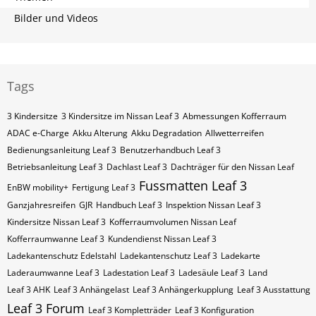
Bilder und Videos
Tags
3 Kindersitze
3 Kindersitze im Nissan Leaf 3
Abmessungen Kofferraum
ADAC e-Charge
Akku Alterung
Akku Degradation
Allwetterreifen
Bedienungsanleitung Leaf 3
Benutzerhandbuch Leaf 3
Betriebsanleitung Leaf 3
Dachlast Leaf 3
Dachträger für den Nissan Leaf
Fussmatten Leaf 3
EnBW mobility+
Fertigung Leaf 3
Ganzjahresreifen
GJR
Handbuch Leaf 3
Inspektion Nissan Leaf 3
Kindersitze Nissan Leaf 3
Kofferraumvolumen Nissan Leaf
Kofferraumwanne Leaf 3
Kundendienst Nissan Leaf 3
Ladekantenschutz Edelstahl
Ladekantenschutz Leaf 3
Ladekarte
Laderaumwanne Leaf 3
Ladestation Leaf 3
Ladesäule Leaf 3
Land
Leaf 3 AHK
Leaf 3 Anhängelast
Leaf 3 Anhängerkupplung
Leaf 3 Ausstattung
Leaf 3 Forum
Leaf 3 Kompletträder
Leaf 3 Konfiguration