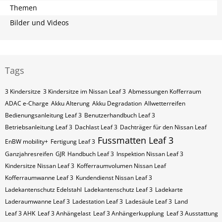
Themen
Bilder und Videos
Tags
3 Kindersitze
3 Kindersitze im Nissan Leaf 3
Abmessungen Kofferraum
ADAC e-Charge
Akku Alterung
Akku Degradation
Allwetterreifen
Bedienungsanleitung Leaf 3
Benutzerhandbuch Leaf 3
Betriebsanleitung Leaf 3
Dachlast Leaf 3
Dachträger für den Nissan Leaf
Fussmatten Leaf 3
EnBW mobility+
Fertigung Leaf 3
Ganzjahresreifen
GJR
Handbuch Leaf 3
Inspektion Nissan Leaf 3
Kindersitze Nissan Leaf 3
Kofferraumvolumen Nissan Leaf
Kofferraumwanne Leaf 3
Kundendienst Nissan Leaf 3
Ladekantenschutz Edelstahl
Ladekantenschutz Leaf 3
Ladekarte
Laderaumwanne Leaf 3
Ladestation Leaf 3
Ladesäule Leaf 3
Land
Leaf 3 AHK
Leaf 3 Anhängelast
Leaf 3 Anhängerkupplung
Leaf 3 Ausstattung