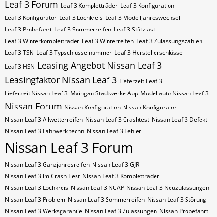
Leaf 3 Forum
Leaf 3 Kompletträder
Leaf 3 Konfiguration
Leaf 3 Konfigurator
Leaf 3 Lochkreis
Leaf 3 Modelljahreswechsel
Leaf 3 Probefahrt
Leaf 3 Sommerreifen
Leaf 3 Stützlast
Leaf 3 Winterkompletträder
Leaf 3 Winterreifen
Leaf 3 Zulassungszahlen
Leaf 3​​​​ TSN
Leaf 3​​​​ Typschlüsselnummer
Leaf 3​​​​​ Herstellerschlüsse
Leasing Angebot Nissan Leaf 3
Leaf 3​​​​​ HSN
Leasingfaktor Nissan Leaf 3
Lieferzeit Leaf 3
Lieferzeit Nissan Leaf 3
Maingau Stadtwerke App
Modellauto Nissan Leaf 3
Nissan Forum
Nissan Konfiguration
Nissan Konfigurator
Nissan Leaf 3 Allwetterreifen
Nissan Leaf 3 Crashtest
Nissan Leaf 3 Defekt
Nissan Leaf 3 Fahrwerk techn
Nissan Leaf 3 Fehler
Nissan Leaf 3 Forum
Nissan Leaf 3 Ganzjahresreifen
Nissan Leaf 3 GJR
Nissan Leaf 3 im Crash Test
Nissan Leaf 3 Kompletträder
Nissan Leaf 3 Lochkreis
Nissan Leaf 3 NCAP
Nissan Leaf 3 Neuzulassungen
Nissan Leaf 3 Problem
Nissan Leaf 3 Sommerreifen
Nissan Leaf 3 Störung
Nissan Leaf 3 Werksgarantie
Nissan Leaf 3 Zulassungen
Nissan Probefahrt