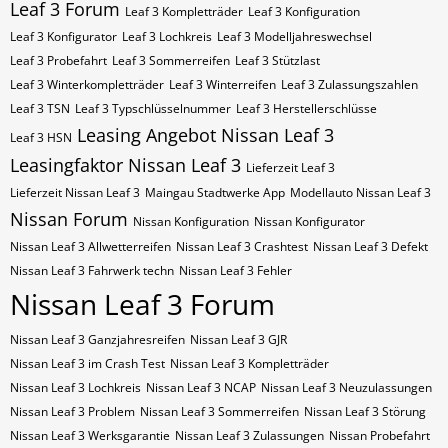
Leaf 3 Forum
Leaf 3 Kompletträder
Leaf 3 Konfiguration
Leaf 3 Konfigurator
Leaf 3 Lochkreis
Leaf 3 Modelljahreswechsel
Leaf 3 Probefahrt
Leaf 3 Sommerreifen
Leaf 3 Stützlast
Leaf 3 Winterkompletträder
Leaf 3 Winterreifen
Leaf 3 Zulassungszahlen
Leaf 3​​​​ TSN
Leaf 3​​​​ Typschlüsselnummer
Leaf 3​​​​​ Herstellerschlüsse
Leasing Angebot Nissan Leaf 3
Leaf 3​​​​​ HSN
Leasingfaktor Nissan Leaf 3
Lieferzeit Leaf 3
Lieferzeit Nissan Leaf 3
Maingau Stadtwerke App
Modellauto Nissan Leaf 3
Nissan Forum
Nissan Konfiguration
Nissan Konfigurator
Nissan Leaf 3 Allwetterreifen
Nissan Leaf 3 Crashtest
Nissan Leaf 3 Defekt
Nissan Leaf 3 Fahrwerk techn
Nissan Leaf 3 Fehler
Nissan Leaf 3 Forum
Nissan Leaf 3 Ganzjahresreifen
Nissan Leaf 3 GJR
Nissan Leaf 3 im Crash Test
Nissan Leaf 3 Kompletträder
Nissan Leaf 3 Lochkreis
Nissan Leaf 3 NCAP
Nissan Leaf 3 Neuzulassungen
Nissan Leaf 3 Problem
Nissan Leaf 3 Sommerreifen
Nissan Leaf 3 Störung
Nissan Leaf 3 Werksgarantie
Nissan Leaf 3 Zulassungen
Nissan Probefahrt