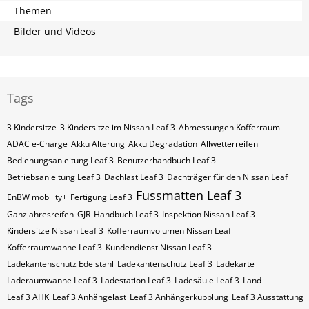
Themen
Bilder und Videos
Tags
3 Kindersitze
3 Kindersitze im Nissan Leaf 3
Abmessungen Kofferraum
ADAC e-Charge
Akku Alterung
Akku Degradation
Allwetterreifen
Bedienungsanleitung Leaf 3
Benutzerhandbuch Leaf 3
Betriebsanleitung Leaf 3
Dachlast Leaf 3
Dachträger für den Nissan Leaf
Fussmatten Leaf 3
EnBW mobility+
Fertigung Leaf 3
Ganzjahresreifen
GJR
Handbuch Leaf 3
Inspektion Nissan Leaf 3
Kindersitze Nissan Leaf 3
Kofferraumvolumen Nissan Leaf
Kofferraumwanne Leaf 3
Kundendienst Nissan Leaf 3
Ladekantenschutz Edelstahl
Ladekantenschutz Leaf 3
Ladekarte
Laderaumwanne Leaf 3
Ladestation Leaf 3
Ladesäule Leaf 3
Land
Leaf 3 AHK
Leaf 3 Anhängelast
Leaf 3 Anhängerkupplung
Leaf 3 Ausstattung