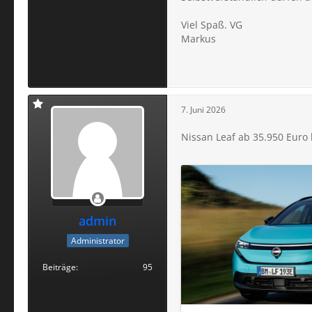
Viel Spaß. VG
Markus
7. Juni 2026
Nissan Leaf ab 35.950 Euro 
admin
Administrator
Beiträge
95