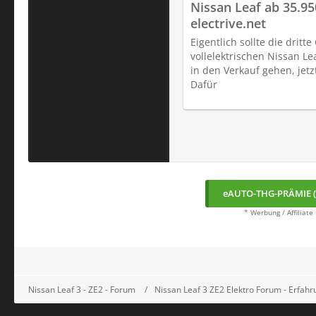
Nissan Leaf ab 35.95
electrive.net
Eigentlich sollte die dritt
vollelektrischen Nissan L
in den Verkauf gehen, jetz
Dafür
eAUTO-THG-PRÄMIE (
* Werbung / Affiliate
Nissan Leaf 3 - ZE2 - Forum
Nissan Leaf 3 ZE2 Elektro Forum - Erfa