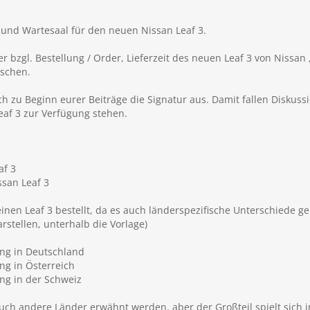
- und Wartesaal für den neuen Nissan Leaf 3.
r bzgl. Bestellung / Order, Lieferzeit des neuen Leaf 3
von Nissan 
uschen.
eich zu Beginn eurer Beiträge die Signatur aus. Damit fallen Diskus
eaf 3 zur Verfügung stehen.
af 3
san Leaf 3
nen Leaf 3 bestellt, da es auch länderspezifische Unterschiede ge
rstellen, unterhalb die Vorlage)
lung in Deutschland
ung in Österreich
ung in der Schweiz
uch andere Länder erwähnt werden, aber der Großteil spielt sich i