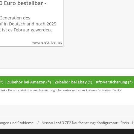
0 Euro bestellbar -
e Generation des
eaf in Deutschland noch 2025
t ist es Februar geworden.
www.electrive.net
*)
|
Zubehör bei Amazon (*)
|
Zubehör bei Ebay (*)
|
Kfz-Versicherung (*)
 Link - Du unterstützt unser Forum möglicherweise mit einer kleinen Provision. Danke!
hrungen und Probleme
Nissan Leaf 3 ZE2 Kaufberatung: Konfigurator - Preis - L