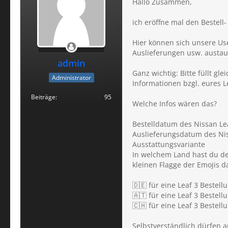
Hallo Zusammen,
ich eröffne mal den Bestell
Hier können sich unsere Use
Auslieferungen usw. austa
admin
Ganz wichtig: Bitte füllt gl
Administrator
Informationen bzgl. eures L
Beiträge
95
Welche Infos wären das?
Bestelldatum des Nissan Le
Auslieferungsdatum des Nis
Ausstattungsvariante
In welchem Land hast du dei
kleinen Flagge der Emojis da
🇩🇪 für eine Leaf 3 Bestel
🇦🇹 für eine Leaf 3 Bestell
🇨🇭 für eine Leaf 3 Bestell
Selbstverständlich dürfen a